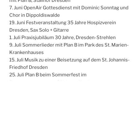
mit Plan B, Stallhof Dresden
7. Juni OpenAir Gottesdienst mit Dominic Sonntag und
Chor in Dippoldiswalde
19. Juni Festveranstaltung 35 Jahre Hospizverein
Dresden, Sax Solo + Gitarre
1. Juli Praxisjubiläum 30 Jahre, Dresden-Strehlen
9. Juli Sommerlieder mit Plan B im Park des St. Marien-
Krankenhauses
15. Juli Musik zu einer Beisetzung auf dem St. Johannis-
Friedhof Dresden
25. Juli Plan B beim Sommerfest im
Begegnungszentrum Sülzhayn (Harz)
VERÖFFENTLICHT
JUNI 19, 2025
AM
Musiktermine 2025 – update
3. Februar Trauerfeier / Beisetzung Sax solo,
Höckendorf