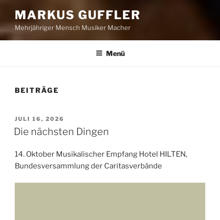
MARKUS GUFFLER
Mehrjähriger Mensch Musiker Macher
Menü
BEITRÄGE
VERÖFFENTLICHT
JULI 16, 2026
AM
Die nächsten Dingen
14. Oktober Musikalischer Empfang Hotel HILTEN,
Bundesversammlung der Caritasverbände